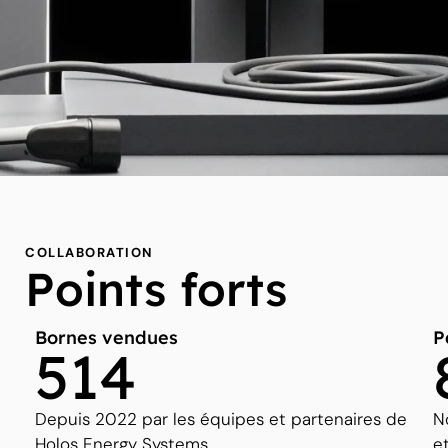
COLLABORATION
Points forts
Bornes vendues
P
514
Depuis 2022 par les équipes et partenaires de
N
Holos Energy Systems.
e